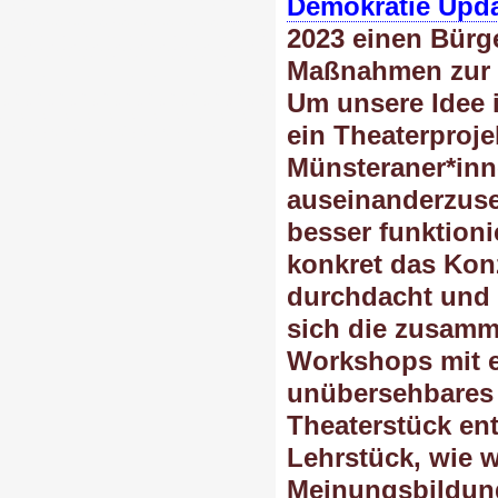
Demokratie Upd
2023 einen Bürger
Maßnahmen zur K
Um unsere Idee i
ein Theaterproje
Münsteraner*inne
auseinanderzuse
besser funktion
konkret das Konz
durchdacht und 
sich die zusam
Workshops mit ei
unübersehbares 
Theaterstück ent
Lehrstück, wie w
Meinungsbildung