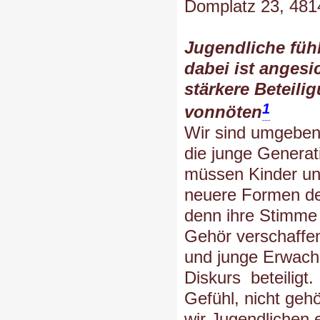
Domplatz 23, 481
Jugendliche fühl
dabei ist angesi
stärkere Beteili
1
vonnöten
Wir sind umgeben
die junge Generat
müssen Kinder un
neuere Formen de
denn ihre Stimme 
Gehör verschaffen
und junge Erwachs
Diskurs beteiligt
Gefühl, nicht geh
wir Jugendlichen