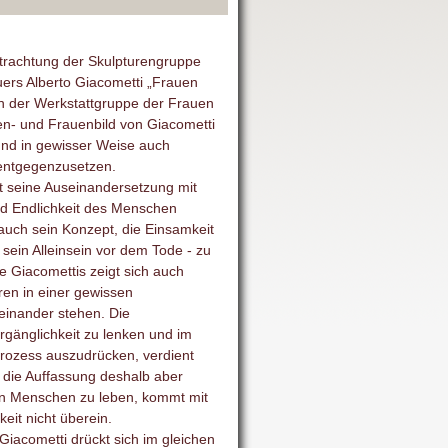
rachtung der Skulpturengruppe
ers Alberto Giacometti „Frauen
in der Werkstattgruppe der Frauen
n- und Frauenbild von Giacometti
und in gewisser Weise auch
entgegenzusetzen.
ist seine Auseinandersetzung mit
nd Endlichkeit des Menschen
auch sein Konzept, die Einsamkeit
ein Alleinsein vor dem Tode - zu
 Giacomettis zeigt sich auch
ren in einer gewissen
einander stehen. Die
gänglichkeit zu lenken und im
prozess auszudrücken, verdient
 die Auffassung deshalb aber
n Menschen zu leben, kommt mit
eit nicht überein.
iacometti drückt sich im gleichen