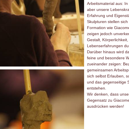
Arbeitsmaterial aus: I
aber unsere Lebenskraft
Erfahrung und Eigenstä
Skulpturen stellen sich
Formation wie Giacomet
zeigen jedoch unverke
Gestalt, Körperlichkeit,
Lebenserfahrungen durc
Darüber hinaus wird d
feine und besondere W
zueinander zeigen: Bez
gemeinsamen Arbeitspr
sich selbst Erlauben, s
und das gegenseitige 
entstehen.
Wir denken, dass unser
Gegensatz zu Giacomet
ausdrücken werden!