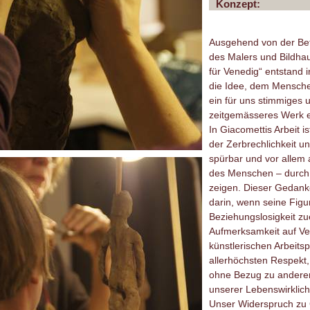
Konzept:
Ausgehend von der Bet
des Malers und Bildhau
für Venedig“ entstand 
die Idee, dem Mensche
ein für uns stimmiges 
zeitgemässeres Werk 
In Giacomettis Arbeit 
der Zerbrechlichkeit u
spürbar und vor allem 
des Menschen – durch s
zeigen. Dieser Gedanke
darin, wenn seine Figu
Beziehungslosigkeit zu
Aufmerksamkeit auf Ver
künstlerischen Arbeits
allerhöchsten Respekt,
ohne Bezug zu andere
unserer Lebenswirklichk
Unser Widerspruch zu G